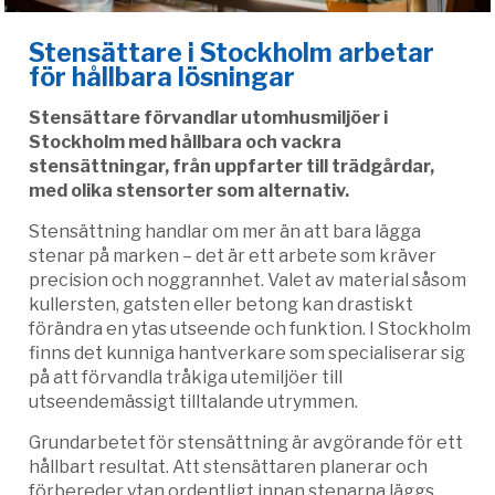
Stensättare i Stockholm arbetar
för hållbara lösningar
Stensättare förvandlar utomhusmiljöer i
Stockholm med hållbara och vackra
stensättningar, från uppfarter till trädgårdar,
med olika stensorter som alternativ.
Stensättning handlar om mer än att bara lägga
stenar på marken – det är ett arbete som kräver
precision och noggrannhet. Valet av material såsom
kullersten, gatsten eller betong kan drastiskt
förändra en ytas utseende och funktion. I Stockholm
finns det kunniga hantverkare som specialiserar sig
på att förvandla tråkiga utemiljöer till
utseendemässigt tilltalande utrymmen.
Grundarbetet för stensättning är avgörande för ett
hållbart resultat. Att stensättaren planerar och
förbereder ytan ordentligt innan stenarna läggs,