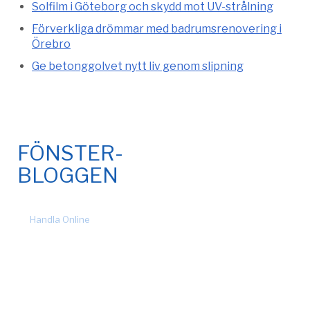
Solfilm i Göteborg och skydd mot UV-strålning
Förverkliga drömmar med badrumsrenovering i
Örebro
Ge betonggolvet nytt liv genom slipning
FÖNSTER-
BLOGGEN
© 2026 Fönsteronline.com. Alla rättigheter förbehållna. Design
by
Handla Online
.