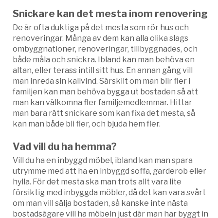
Snickare kan det mesta inom renovering
De är ofta duktiga på det mesta som rör hus och
renoveringar. Många av dem kan alla olika slags
ombyggnationer, renoveringar, tillbyggnades, och
både måla och snickra. Ibland kan man behöva en
altan, eller terass intill sitt hus. En annan gång vill
man inreda sin kallvind. Särskilt om man blir fler i
familjen kan man behöva bygga ut bostaden så att
man kan välkomna fler familjemedlemmar. Hittar
man bara rätt snickare som kan fixa det mesta, så
kan man både bli fler, och bjuda hem fler.
Vad vill du ha hemma?
Vill du ha en inbyggd möbel, ibland kan man spara
utrymme med att ha en inbyggd soffa, garderob eller
hylla. För det mesta ska man trots allt vara lite
försiktig med inbyggda möbler, då det kan vara svårt
om man vill sälja bostaden, så kanske inte nästa
bostadsägare vill ha möbeln just där man har byggt in