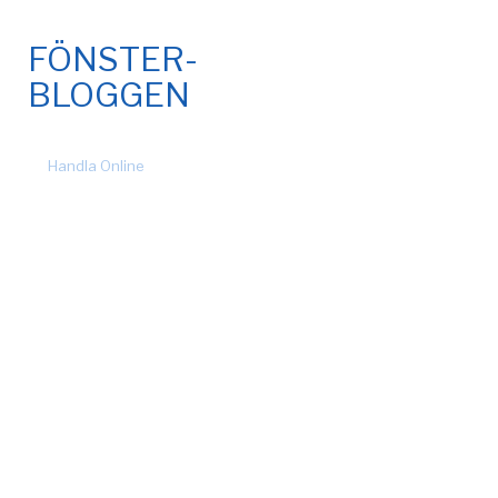
FÖNSTER-
BLOGGEN
© 2026 Fönsteronline.com. Alla rättigheter förbehållna. Design
by
Handla Online
.