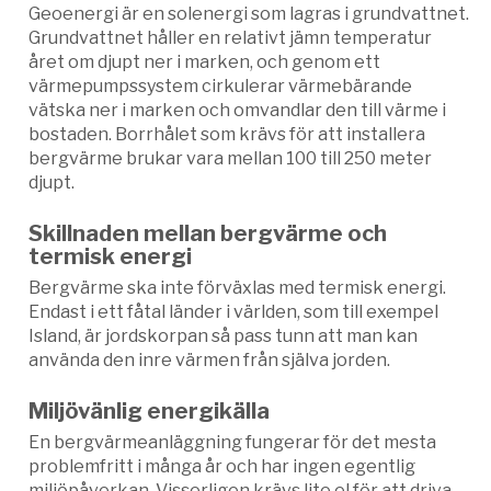
Geoenergi är en solenergi som lagras i grundvattnet.
Grundvattnet håller en relativt jämn temperatur
året om djupt ner i marken, och genom ett
värmepumpssystem cirkulerar värmebärande
vätska ner i marken och omvandlar den till värme i
bostaden. Borrhålet som krävs för att installera
bergvärme brukar vara mellan 100 till 250 meter
djupt.
Skillnaden mellan bergvärme och
termisk energi
Bergvärme ska inte förväxlas med termisk energi.
Endast i ett fåtal länder i världen, som till exempel
Island, är jordskorpan så pass tunn att man kan
använda den inre värmen från själva jorden.
Miljövänlig energikälla
En bergvärmeanläggning fungerar för det mesta
problemfritt i många år och har ingen egentlig
miljöpåverkan. Visserligen krävs lite el för att driva