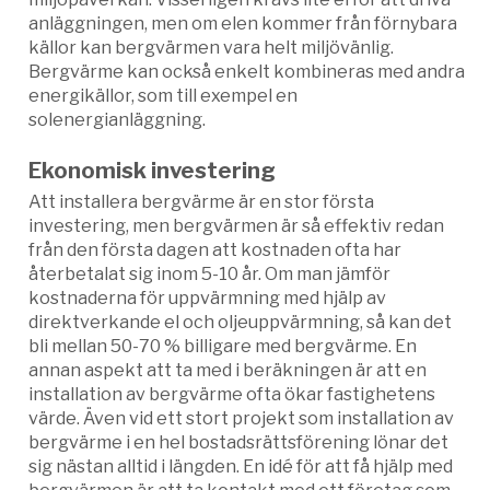
anläggningen, men om elen kommer från förnybara
källor kan bergvärmen vara helt miljövänlig.
Bergvärme kan också enkelt kombineras med andra
energikällor, som till exempel en
solenergianläggning.
Ekonomisk investering
Att installera bergvärme är en stor första
investering, men bergvärmen är så effektiv redan
från den första dagen att kostnaden ofta har
återbetalat sig inom 5-10 år. Om man jämför
kostnaderna för uppvärmning med hjälp av
direktverkande el och oljeuppvärmning, så kan det
bli mellan 50-70 % billigare med bergvärme. En
annan aspekt att ta med i beräkningen är att en
installation av bergvärme ofta ökar fastighetens
värde. Även vid ett stort projekt som installation av
bergvärme i en hel bostadsrättsförening lönar det
sig nästan alltid i längden. En idé för att få hjälp med