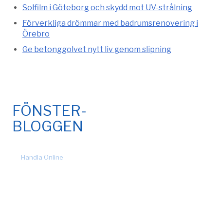
Solfilm i Göteborg och skydd mot UV-strålning
Förverkliga drömmar med badrumsrenovering i
Örebro
Ge betonggolvet nytt liv genom slipning
FÖNSTER-
BLOGGEN
© 2026 Fönsteronline.com. Alla rättigheter förbehållna. Design
by
Handla Online
.