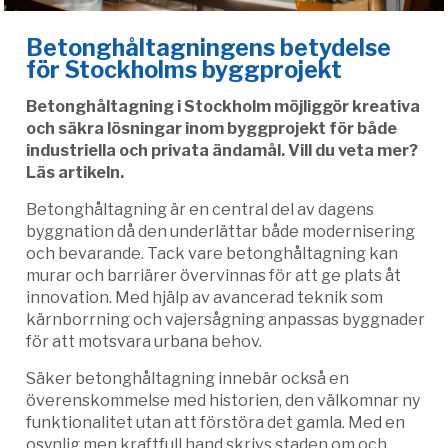
Betonghåltagningens betydelse
för Stockholms byggprojekt
Betonghåltagning i Stockholm möjliggör kreativa
och säkra lösningar inom byggprojekt för både
industriella och privata ändamål. Vill du veta mer?
Läs artikeln.
Betonghåltagning är en central del av dagens
byggnation då den underlättar både modernisering
och bevarande. Tack vare betonghåltagning kan
murar och barriärer övervinnas för att ge plats åt
innovation. Med hjälp av avancerad teknik som
kärnborrning och vajersågning anpassas byggnader
för att motsvara urbana behov.
Säker betonghåltagning innebär också en
överenskommelse med historien, den välkomnar ny
funktionalitet utan att förstöra det gamla. Med en
osynlig men kraftfull hand skrivs staden om och