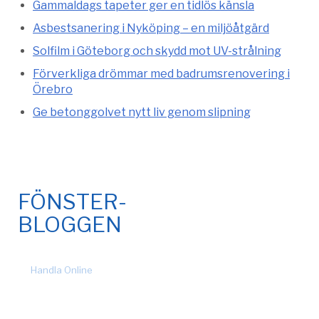
Gammaldags tapeter ger en tidlös känsla
Asbestsanering i Nyköping – en miljöåtgärd
Solfilm i Göteborg och skydd mot UV-strålning
Förverkliga drömmar med badrumsrenovering i
Örebro
Ge betonggolvet nytt liv genom slipning
FÖNSTER-
BLOGGEN
© 2026 Fönsteronline.com. Alla rättigheter förbehållna. Design
by
Handla Online
.