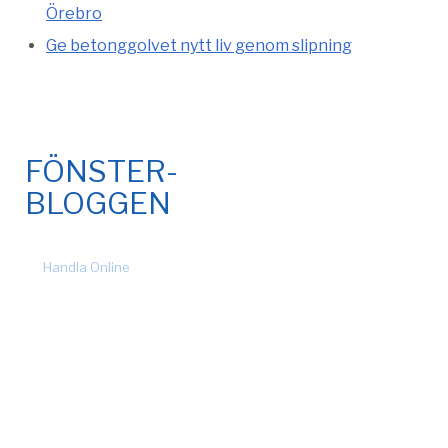
Örebro
Ge betonggolvet nytt liv genom slipning
FÖNSTER-
BLOGGEN
© 2026 Fönsteronline.com. Alla rättigheter förbehållna. Design
by
Handla Online
.