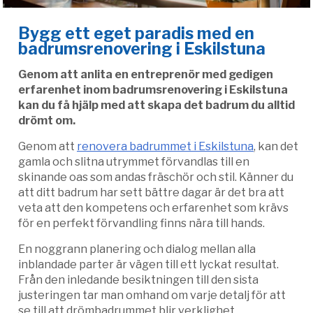
Bygg ett eget paradis med en
badrumsrenovering i Eskilstuna
Genom att anlita en entreprenör med gedigen
erfarenhet inom badrumsrenovering i Eskilstuna
kan du få hjälp med att skapa det badrum du alltid
drömt om.
Genom att
renovera badrummet i Eskilstuna
, kan det
gamla och slitna utrymmet förvandlas till en
skinande oas som andas fräschör och stil. Känner du
att ditt badrum har sett bättre dagar är det bra att
veta att den kompetens och erfarenhet som krävs
för en perfekt förvandling finns nära till hands.
En noggrann planering och dialog mellan alla
inblandade parter är vägen till ett lyckat resultat.
Från den inledande besiktningen till den sista
justeringen tar man omhand om varje detalj för att
se till att drömbadrummet blir verklighet.