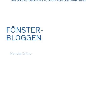
FÖNSTER-
BLOGGEN
© 2026 Fönsteronline.com. Alla rättigheter förbehållna. Design
by
Handla Online
.