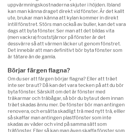
uppvärmningskostnaderna skjuter i höjden. Ibland
kan man känna draget direkt vid fönster. Är det kallt
ute, brukar man känna att kylan kommer in direkt
intill fönstret. Störs man också av buller, kan det vara
dags att byta fönster. Ser man att det bildas vita
(men vackra) froststjärnor på fönster är det
dessvärre så att värmen läcker ut genom fönstret.
Det innebär att man definitivt bör byta fönster som
är tätare än de gamla.
Börjar färgen flagna?
Om du ser att färgen börjar flagna? Eller att träet
inte ser bra ut? Då kan det vara tecken på att du bör
byta fönster. Särskilt om det är fönster med
träkarmar och träbågar, så bör du byta ut dem innan
träet skadas ännu mer. De fönster bör man antingen
renovera, och ersätta skadligt trä med nytt trä, elller
så skaffar man antingen plastfönster som inte
skadas av väder och vind på samma sätt som
träfönster. Eller så kan man även skaffa fönster som