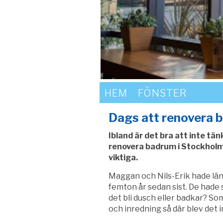
HEM
FÖNSTER
Dags att renovera 
Ibland är det bra att inte tä
renovera badrum i Stockholm. 
viktiga.
Maggan och Nils-Erik hade län
femton år sedan sist. De hade s
det bli dusch eller badkar? So
och inredning så där blev det 