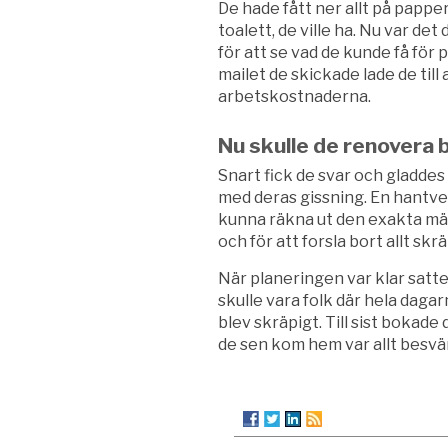
De hade fått ner allt på pappe
toalett, de ville ha. Nu var det
för att se vad de kunde få för 
mailet de skickade lade de till
arbetskostnaderna.
Nu skulle de renovera
Snart fick de svar och gladdes
med deras gissning. En hantver
kunna räkna ut den exakta mä
och för att forsla bort allt skr
När planeringen var klar satte
skulle vara folk där hela dag
blev skräpigt. Till sist bokade 
de sen kom hem var allt besvä