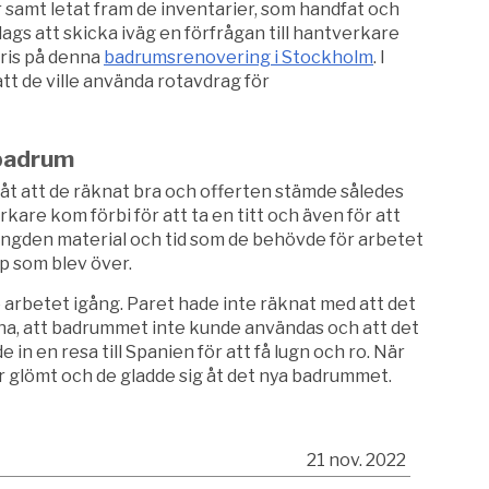
r samt letat fram de inventarier, som handfat och
 dags att skicka iväg en förfrågan till hantverkare
pris på denna
badrumsrenovering i Stockholm
. I
 att de ville använda rotavdrag för
 badrum
 åt att de räknat bra och offerten stämde således
kare kom förbi för att ta en titt och även för att
ngden material och tid som de behövde för arbetet
äp som blev över.
 arbetet igång. Paret hade inte räknat med att det
arna, att badrummet inte kunde användas och att det
de in en resa till Spanien för att få lugn och ro. När
r glömt och de gladde sig åt det nya badrummet.
21 nov. 2022