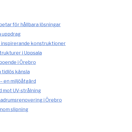
etar för hållbara lösningar
a uppdrag
 inspirerande konstruktioner
rukturer i Uppsala
 boende i Örebro
tidlös känsla
– en miljöåtgärd
d mot UV-strålning
adrumsrenovering i Örebro
enom slipning