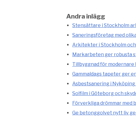
Andra inlägg
Stensättare i Stockholm arb
Saneringsföretag med olik
Arkitekter i Stockholm och
Markarbeten ger robusta st
Tillbyggnad för modernare
Gammaldags tapeter ger en 
Asbestsanering i Nyköping 
Solfilm i Göteborg och skyd
Förverkliga drömmar med b
Ge betonggolvet nytt liv g