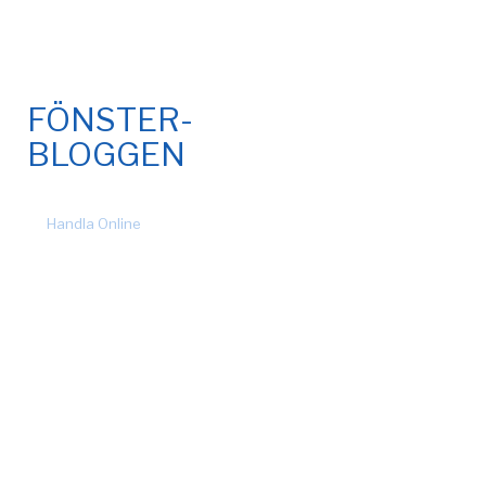
FÖNSTER-
BLOGGEN
© 2026 Fönsteronline.com. Alla rättigheter förbehållna. Design
by
Handla Online
.