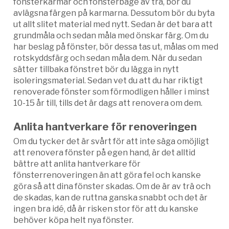
fönsterkarmar och fönsterbåge av trä, bör du
avlägsna färgen på karmarna. Dessutom bör du byta
ut allt slitet material med nytt. Sedan är det bara att
grundmåla och sedan måla med önskar färg. Om du
har beslag på fönster, bör dessa tas ut, målas om med
rotskyddsfärg och sedan måla dem. När du sedan
sätter tillbaka fönstret bör du lägga in nytt
isoleringsmaterial. Sedan vet du att du har riktigt
renoverade fönster som förmodligen håller i minst
10-15 år till, tills det är dags att renovera om dem.
Anlita hantverkare för renoveringen
Om du tycker det är svårt för att inte säga omöjligt
att renovera fönster på egen hand, är det alltid
bättre att anlita hantverkare för
fönsterrenoveringen än att göra fel och kanske
göra så att dina fönster skadas. Om de är av trä och
de skadas, kan de ruttna ganska snabbt och det är
ingen bra idé, då är risken stor för att du kanske
behöver köpa helt nya fönster.