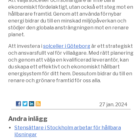
Att välja solceller och solfångare är inte bara
ekonomiskt fördelaktigt, utan också ett steg mot en
hållbarare framtid. Genom att använda förnybar
energi bidrar du till en minskad miljöpåverkan och
stödjer den globala ansträngningen mot en renare
planet.
Att investera i
solceller i Göteborg
är ett strategiskt
och ansvarsfullt val för villaägare. Med rätt planering
och genom att välja en kvalificerad leverantör, kan
du skapa ett effektivt och ekonomiskt hållbart
energisystem för ditt hem. Dessutom bidrar du till en
renare och grönare framtid för oss alla.
27 jan. 2024
Andra inlägg
Stensättare i Stockholm arbetar för hållbara
lösningar