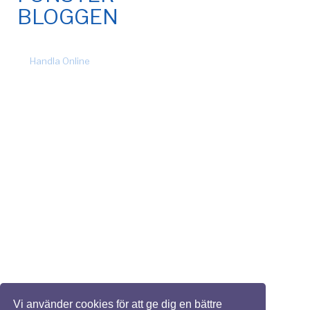
BLOGGEN
© 2026 Fönsteronline.com. Alla rättigheter förbehållna. Design
by
Handla Online
.
Vi använder cookies för att ge dig en bättre