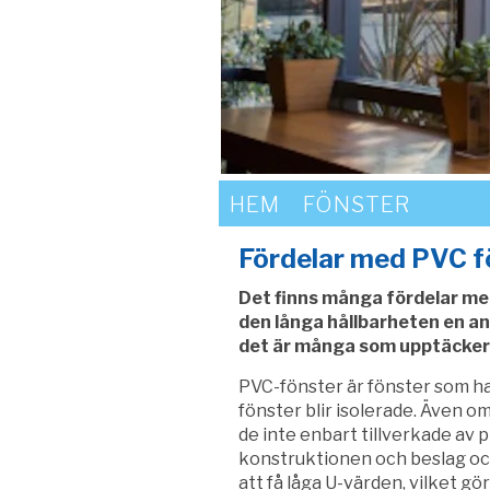
HEM
FÖNSTER
Fördelar med PVC f
Det finns många fördelar med
den långa hållbarheten en an
det är många som upptäcker P
PVC-fönster är fönster som ha
fönster blir isolerade. Även o
de inte enbart tillverkade av p
konstruktionen och beslag och
att få låga U-värden, vilket g