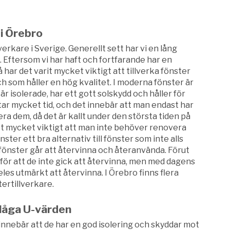
 i Örebro
verkare i Sverige. Generellt sett har vi en lång
g. Eftersom vi har haft och fortfarande har en
å har det varit mycket viktigt att tillverka fönster
h som håller en hög kvalitet. I moderna fönster är
är isolerade, har ett gott solskydd och håller för
 tar mycket tid, och det innebär att man endast har
ra dem, då det är kallt under den största tiden på
et mycket viktigt att man inte behöver renovera
ster ett bra alternativ till fönster som inte alls
önster går att återvinna och återanvända. Förut
 för att de inte gick att återvinna, men med dagens
es utmärkt att återvinna. I Örebro finns flera
ertillverkare.
 låga U-värden
innebär att de har en god isolering och skyddar mot