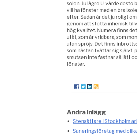
solen. Ju lägre U-värde desto b
vill ha fönster med en bra isol
efter. Sedan är det ju roligt 
genom att stötta inhemsk till
hög kvalitet. Numera finns det
utåt, som är vridbara, som mon
utan spröjs. Det finns inbrott
som nästan tvättar sig självt, 
smutsen inte fastnar så lätt o
fönster.
Andra inlägg
Stensättare i Stockholm arb
Saneringsföretag med olik