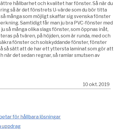
ättre hållbarhet och kvalitet har fönster. Så när du
ering så är det fönstrets U-värde som du bör titta
om så många som möjligt skaffar sig svenska fönster
verkning. Samtidigt får man ju bra PVC-fönster med
 ju så många olika slags fönster, som öppnas inåt,
teras på tvären, på höjden, som är runda, med och
ssäkra fönster och solskyddande fönster, fönster
på så sätt att de har ett yttersta laminat som gör att
ch när det sedan regnar, så ramlar smutsen av
10 okt. 2019
etar för hållbara lösningar
a uppdrag