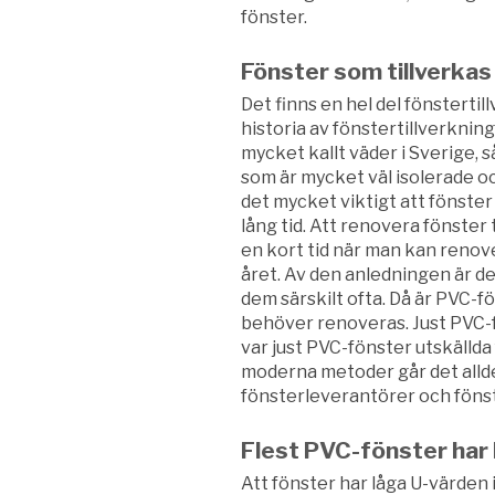
fönster.
Fönster som tillverkas
Det finns en hel del fönstertill
historia av fönstertillverknin
mycket kallt väder i Sverige, s
som är mycket väl isolerade oc
det mycket viktigt att fönster 
lång tid. Att renovera fönster
en kort tid när man kan renove
året. Av den anledningen är d
dem särskilt ofta. Då är PVC-fön
behöver renoveras. Just PVC-f
var just PVC-fönster utskällda
moderna metoder går det alldel
fönsterleverantörer och fönst
Flest PVC-fönster har
Att fönster har låga U-värden 