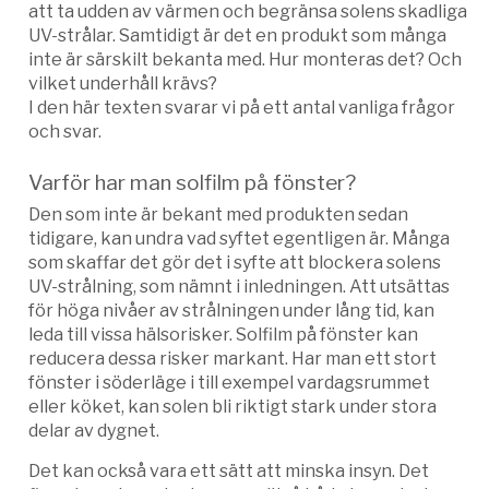
att ta udden av värmen och begränsa solens skadliga
UV-strålar. Samtidigt är det en produkt som många
inte är särskilt bekanta med. Hur monteras det? Och
vilket underhåll krävs?
I den här texten svarar vi på ett antal vanliga frågor
och svar.
Varför har man solfilm på fönster?
Den som inte är bekant med produkten sedan
tidigare, kan undra vad syftet egentligen är. Många
som skaffar det gör det i syfte att blockera solens
UV-strålning, som nämnt i inledningen. Att utsättas
för höga nivåer av strålningen under lång tid, kan
leda till vissa hälsorisker. Solfilm på fönster kan
reducera dessa risker markant. Har man ett stort
fönster i söderläge i till exempel vardagsrummet
eller köket, kan solen bli riktigt stark under stora
delar av dygnet.
Det kan också vara ett sätt att minska insyn. Det