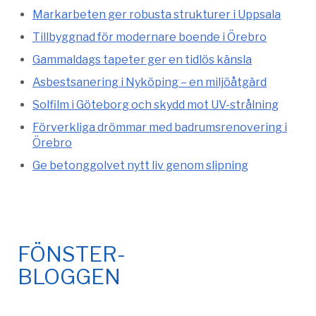
Markarbeten ger robusta strukturer i Uppsala
Tillbyggnad för modernare boende i Örebro
Gammaldags tapeter ger en tidlös känsla
Asbestsanering i Nyköping – en miljöåtgärd
Solfilm i Göteborg och skydd mot UV-strålning
Förverkliga drömmar med badrumsrenovering i
Örebro
Ge betonggolvet nytt liv genom slipning
FÖNSTER-
BLOGGEN
© 2026 Fönsteronline.com. Alla rättigheter förbehållna. Design