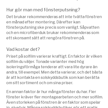
Hur gör man med fönsterputsning?
Det brukar rekommenderas att inte tvätta fönstren
en månad efter montering. Därefter kan
fönsterputsning ske precis som vanligt. Såpvatten
och en microfiberduk brukar rekommenderas som
ett skonsamt sätt att rengöra fönstren på.
Vad kostar det?
Priset på solfilm varierar kraftigt. En faktor är vilken
solfilm du väljer. Tonade varianter med hög
isoleringsförmåga tenderar att vara lite dyrare än
andra, till exempel. Men detta varierar, och det bästa
är att kontakta en solskyddsbutik som kan berätta
om sitt sortiment och om sina priser.
En annan faktor är hur många fönster du har. Fler
fönster kräver fler montagearbeten och mer solfilm.
Även storleken på fönstren är en faktor som spelar
in, givetvis. Många solskyddsbutiker gör ett gratis