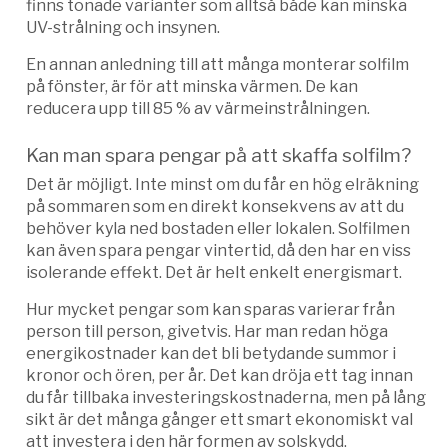
finns tonade varianter som alltså både kan minska
UV-strålning och insynen.
En annan anledning till att många monterar solfilm
på fönster, är för att minska värmen. De kan
reducera upp till 85 % av värmeinstrålningen.
Kan man spara pengar på att skaffa solfilm?
Det är möjligt. Inte minst om du får en hög elräkning
på sommaren som en direkt konsekvens av att du
behöver kyla ned bostaden eller lokalen. Solfilmen
kan även spara pengar vintertid, då den har en viss
isolerande effekt. Det är helt enkelt energismart.
Hur mycket pengar som kan sparas varierar från
person till person, givetvis. Har man redan höga
energikostnader kan det bli betydande summor i
kronor och ören, per år. Det kan dröja ett tag innan
du får tillbaka investeringskostnaderna, men på lång
sikt är det många gånger ett smart ekonomiskt val
att investera i den här formen av solskydd.