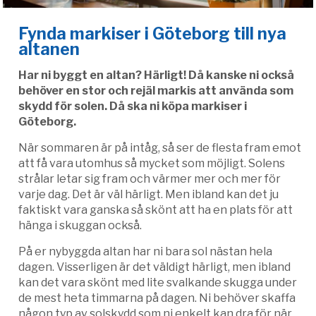
Fynda markiser i Göteborg till nya
altanen
Har ni byggt en altan? Härligt! Då kanske ni också
behöver en stor och rejäl markis att använda som
skydd för solen. Då ska ni köpa markiser i
Göteborg.
När sommaren är på intåg, så ser de flesta fram emot
att få vara utomhus så mycket som möjligt. Solens
strålar letar sig fram och värmer mer och mer för
varje dag. Det är väl härligt. Men ibland kan det ju
faktiskt vara ganska så skönt att ha en plats för att
hänga i skuggan också.
På er nybyggda altan har ni bara sol nästan hela
dagen. Visserligen är det väldigt härligt, men ibland
kan det vara skönt med lite svalkande skugga under
de mest heta timmarna på dagen. Ni behöver skaffa
någon typ av solskydd som ni enkelt kan dra för när