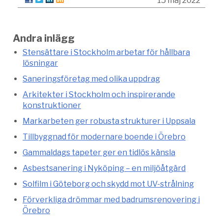
15 maj 2022
Andra inlägg
Stensättare i Stockholm arbetar för hållbara
lösningar
Saneringsföretag med olika uppdrag
Arkitekter i Stockholm och inspirerande
konstruktioner
Markarbeten ger robusta strukturer i Uppsala
Tillbyggnad för modernare boende i Örebro
Gammaldags tapeter ger en tidlös känsla
Asbestsanering i Nyköping – en miljöåtgärd
Solfilm i Göteborg och skydd mot UV-strålning
Förverkliga drömmar med badrumsrenovering i
Örebro