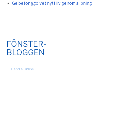
Ge betonggolvet nytt liv genom slipning
FÖNSTER-
BLOGGEN
© 2026 Fönsteronline.com. Alla rättigheter förbehållna. Design
by
Handla Online
.