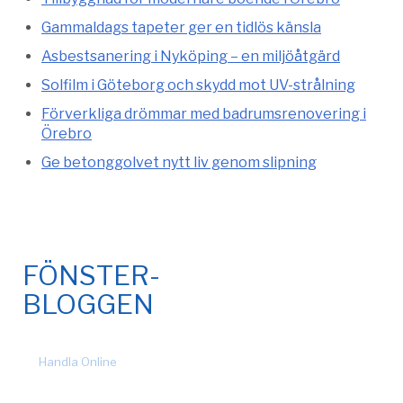
Gammaldags tapeter ger en tidlös känsla
Asbestsanering i Nyköping – en miljöåtgärd
Solfilm i Göteborg och skydd mot UV-strålning
Förverkliga drömmar med badrumsrenovering i
Örebro
Ge betonggolvet nytt liv genom slipning
FÖNSTER-
BLOGGEN
© 2026 Fönsteronline.com. Alla rättigheter förbehållna. Design
by
Handla Online
.