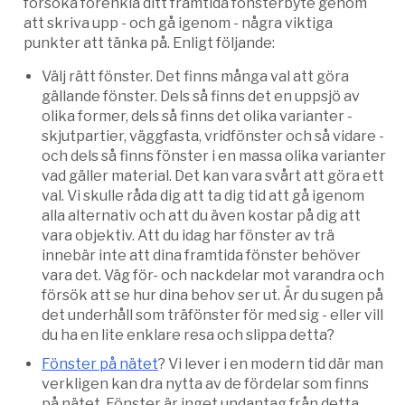
försöka förenkla ditt framtida fönsterbyte genom
att skriva upp - och gå igenom - några viktiga
punkter att tänka på. Enligt följande:
Välj rätt fönster. Det finns många val att göra
gällande fönster. Dels så finns det en uppsjö av
olika former, dels så finns det olika varianter -
skjutpartier, väggfasta, vridfönster och så vidare -
och dels så finns fönster i en massa olika varianter
vad gäller material. Det kan vara svårt att göra ett
val. Vi skulle råda dig att ta dig tid att gå igenom
alla alternativ och att du även kostar på dig att
vara objektiv. Att du idag har fönster av trä
innebär inte att dina framtida fönster behöver
vara det. Väg för- och nackdelar mot varandra och
försök att se hur dina behov ser ut. Är du sugen på
det underhåll som träfönster för med sig - eller vill
du ha en lite enklare resa och slippa detta?
Fönster på nätet
? Vi lever i en modern tid där man
verkligen kan dra nytta av de fördelar som finns
på nätet. Fönster är inget undantag från detta.