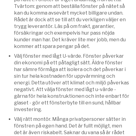
Tvärtom: genom att beställa fönster på nätet så
kan du komma avsevärt mycket billigare undan.
Rådet är dock att se till att du verkligen väljer en
trygg leverantör. Läs på om frakt, garantier,
försäkringar och exempelvis hur pass nöjda
kunder man har. Det kräver lite mer jobb, men du
kommer att spara pengar på det.
Välj fönster med lågt U-värde. Fönster påverkar
din ekonomi på ett påtagligt sätt. Äldre fönster
har sämre förmåga att isolera och det påverkar i
sin tur hela kostnaden för uppvärmning och
energi. Detta utöver att klimat och miljö påverkas
negativt. Att välja fönster med lågt u-värde -
gärna för hela konstruktionen och inte enbart för
glaset - gör ett fönsterbyte till en sund, hållbar
investering.
Välj rätt montör. Många privatpersoner sätter in
fönstren på egen hand. Det är fullt möjligt, men
det är även riskabelt. Saknar du vana så är rådet