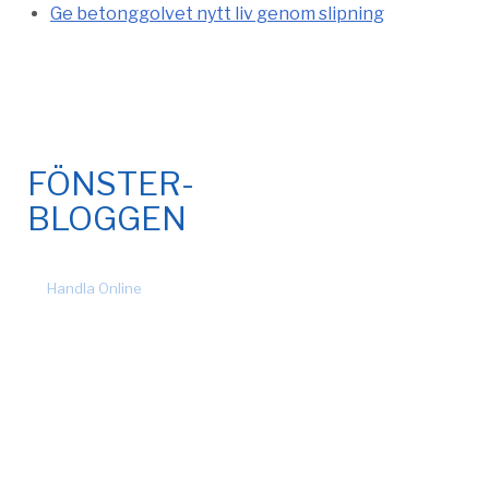
Ge betonggolvet nytt liv genom slipning
FÖNSTER-
BLOGGEN
© 2026 Fönsteronline.com. Alla rättigheter förbehållna. Design
by
Handla Online
.