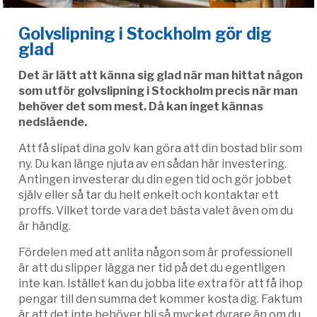
Golvslipning i Stockholm gör dig
glad
Det är lätt att känna sig glad när man hittat någon
som utför golvslipning i Stockholm precis när man
behöver det som mest. Då kan inget kännas
nedslående.
Att få slipat dina golv kan göra att din bostad blir som
ny. Du kan länge njuta av en sådan här investering.
Antingen investerar du din egen tid och gör jobbet
själv eller så tar du helt enkelt och kontaktar ett
proffs. Vilket torde vara det bästa valet även om du
är händig.
Fördelen med att anlita någon som är professionell
är att du slipper lägga ner tid på det du egentligen
inte kan. Istället kan du jobba lite extra för att få ihop
pengar till den summa det kommer kosta dig. Faktum
är att det inte behöver bli så mycket dyrare än om du