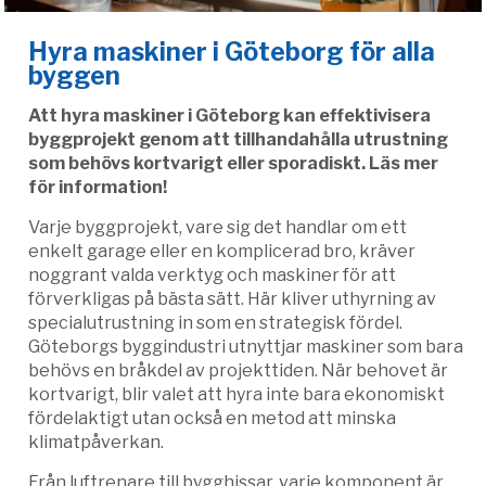
Hyra maskiner i Göteborg för alla
byggen
Att hyra maskiner i Göteborg kan effektivisera
byggprojekt genom att tillhandahålla utrustning
som behövs kortvarigt eller sporadiskt. Läs mer
för information!
Varje byggprojekt, vare sig det handlar om ett
enkelt garage eller en komplicerad bro, kräver
noggrant valda verktyg och maskiner för att
förverkligas på bästa sätt. Här kliver uthyrning av
specialutrustning in som en strategisk fördel.
Göteborgs byggindustri utnyttjar maskiner som bara
behövs en bråkdel av projekttiden. När behovet är
kortvarigt, blir valet att hyra inte bara ekonomiskt
fördelaktigt utan också en metod att minska
klimatpåverkan.
Från luftrenare till bygghissar, varje komponent är