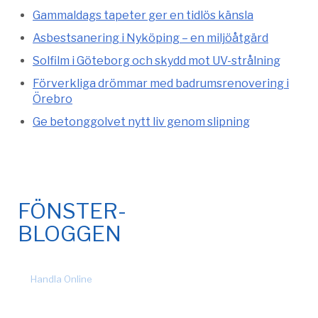
Gammaldags tapeter ger en tidlös känsla
Asbestsanering i Nyköping – en miljöåtgärd
Solfilm i Göteborg och skydd mot UV-strålning
Förverkliga drömmar med badrumsrenovering i
Örebro
Ge betonggolvet nytt liv genom slipning
FÖNSTER-
BLOGGEN
© 2026 Fönsteronline.com. Alla rättigheter förbehållna. Design
by
Handla Online
.