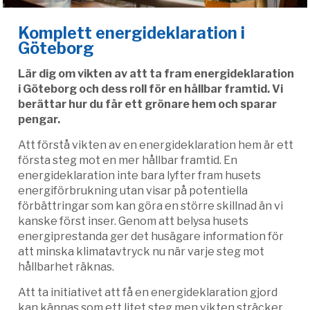
Komplett energideklaration i
Göteborg
Lär dig om vikten av att ta fram energideklaration
i Göteborg och dess roll för en hållbar framtid. Vi
berättar hur du får ett grönare hem och sparar
pengar.
Att förstå vikten av en energideklaration hem är ett
första steg mot en mer hållbar framtid. En
energideklaration inte bara lyfter fram husets
energiförbrukning utan visar på potentiella
förbättringar som kan göra en större skillnad än vi
kanske först inser. Genom att belysa husets
energiprestanda ger det husägare information för
att minska klimatavtryck nu när varje steg mot
hållbarhet räknas.
Att ta initiativet att få en energideklaration gjord
kan kännas som ett litet steg men vikten sträcker