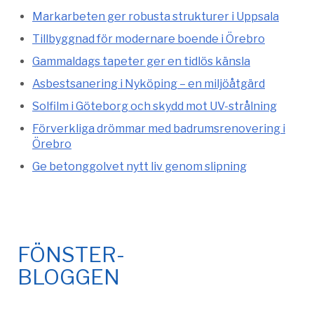
Markarbeten ger robusta strukturer i Uppsala
Tillbyggnad för modernare boende i Örebro
Gammaldags tapeter ger en tidlös känsla
Asbestsanering i Nyköping – en miljöåtgärd
Solfilm i Göteborg och skydd mot UV-strålning
Förverkliga drömmar med badrumsrenovering i
Örebro
Ge betonggolvet nytt liv genom slipning
FÖNSTER-
BLOGGEN
© 2026 Fönsteronline.com. Alla rättigheter förbehållna. Design