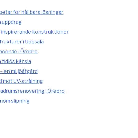
etar för hållbara lösningar
a uppdrag
 inspirerande konstruktioner
rukturer i Uppsala
 boende i Örebro
tidlös känsla
– en miljöåtgärd
d mot UV-strålning
adrumsrenovering i Örebro
enom slipning