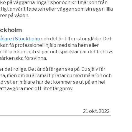
rke på väggarna. Inga rispor och kritmärken från
tigt använt tapeten eller väggen som sin egen lilla
urer på våden.
tockholm
målare i Stockholm
och det är till en stor glädje. Det
an få professionell hjälp med sina hem eller
till platsen och slipar och spacklar där det behövs
 märken ska försvinna.
det roliga. Det är då färgen ska på. Du själv får
ha, men om du är smart pratar du med målaren och
land vet en målare hur det kommer se ut på en hel
att avgöra med ett litet färgprov.
21 okt. 2022