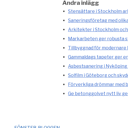
Andra inlägg
Stensättare i Stockholm arb
Saneringsföretag med olik
Arkitekter i Stockholm och
Markarbeten ger robusta st
Tillbyggnad för modernare
Gammaldags tapeter ger en 
Asbestsanering i Nyköping 
Solfilm i Göteborg och skyd
Förverkliga drömmar med b
Ge betonggolvet nytt liv g
FÖNSTER-BLOGGEN