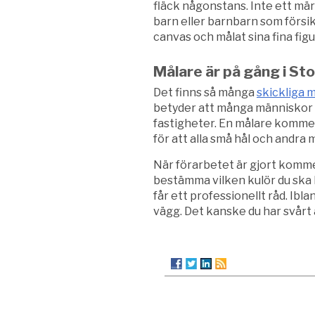
fläck någonstans. Inte ett mä
barn eller barnbarn som försik
canvas och målat sina fina fig
Målare är på gång i S
Det finns så många
skickliga 
betyder att många människor k
fastigheter. En målare kommer 
för att alla små hål och andra
När förarbetet är gjort kommer 
bestämma vilken kulör du ska 
får ett professionellt råd. Ib
vägg. Det kanske du har svårt 