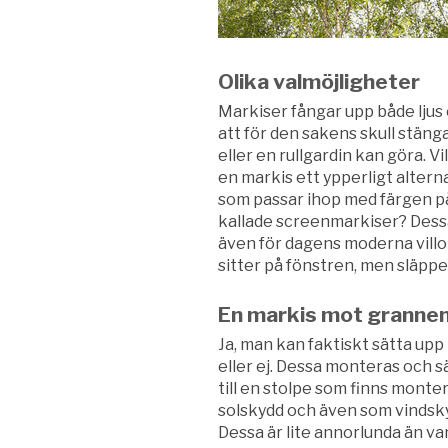
Olika valmöjligheter
Markiser fångar upp både ljus
att för den sakens skull stäng
eller en rullgardin kan göra. Vi
en markis ett ypperligt alternat
som passar ihop med färgen på e
kallade screenmarkiser? Dessa
även för dagens moderna villo
sitter på fönstren, men släppe
En markis mot granne
Ja, man kan faktiskt sätta upp
eller ej. Dessa monteras och s
till en stolpe som finns monte
solskydd och även som vindsky
Dessa är lite annorlunda än va