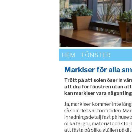
HEM
FÖNSTER
Markiser för alla s
Trött på att solen öser in vä
att dra för fönstren utan att
kan markiser vara någonting 
Ja, markiser kommer inte läng
så som det var förr i tiden. Ma
inredningsdetalj fast på huset
olika färger, material och stor
att fästa på olika ställen på 