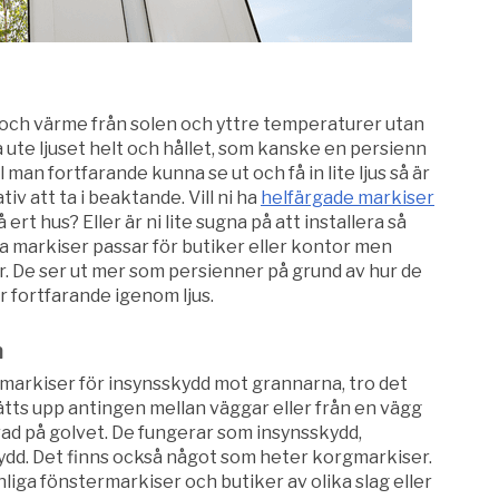
 och värme från solen och yttre temperaturer utan
a ute ljuset helt och hållet, som kanske en persienn
ll man fortfarande kunna se ut och få in lite ljus så är
iv att ta i beaktande. Vill ni ha
helfärgade markiser
rt hus? Eller är ni lite sugna på att installera så
 markiser passar för butiker eller kontor men
r. De ser ut mer som persienner på grund av hur de
r fortfarande igenom ljus.
n
 markiser för insynsskydd mot grannarna, tro det
ätts upp antingen mellan väggar eller från en vägg
rad på golvet. De fungerar som insynsskydd,
dd. Det finns också något som heter korgmarkiser.
nliga fönstermarkiser och butiker av olika slag eller