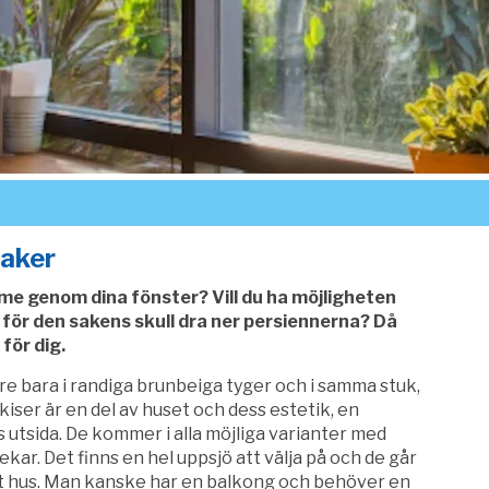
maker
rme genom dina fönster? Vill du ha möjligheten
 för den sakens skull dra ner persiennerna? Då
för dig.
re bara i randiga brunbeiga tyger och i samma stuk,
rkiser är en del av huset och dess estetik, en
s utsida. De kommer i alla möjliga varianter med
lekar. Det finns en hel uppsjö att välja på och de går
ditt hus. Man kanske har en balkong och behöver en