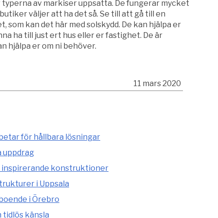
r typerna av markiser uppsatta. De fungerar mycket
ker väljer att ha det så. Se till att gå till en
t, som kan det här med solskydd. De kan hjälpa er
nna ha till just ert hus eller er fastighet. De är
 hjälpa er om ni behöver.
11 mars 2020
etar för hållbara lösningar
a uppdrag
 inspirerande konstruktioner
rukturer i Uppsala
 boende i Örebro
tidlös känsla