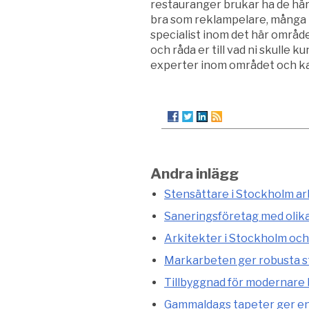
restauranger brukar ha de hä
bra som reklampelare, många buti
specialist inom det här område
och råda er till vad ni skulle ku
experter inom området och kan
Andra inlägg
Stensättare i Stockholm arb
Saneringsföretag med olik
Arkitekter i Stockholm och
Markarbeten ger robusta st
Tillbyggnad för modernare
Gammaldags tapeter ger en 