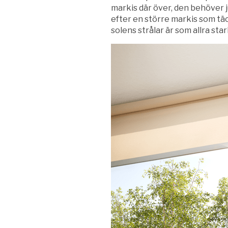
markis där över, den behöver ju 
efter en större markis som täck
solens strålar är som allra sta