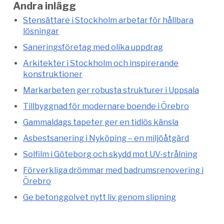
Andra inlägg
Stensättare i Stockholm arbetar för hållbara
lösningar
Saneringsföretag med olika uppdrag
Arkitekter i Stockholm och inspirerande
konstruktioner
Markarbeten ger robusta strukturer i Uppsala
Tillbyggnad för modernare boende i Örebro
Gammaldags tapeter ger en tidlös känsla
Asbestsanering i Nyköping – en miljöåtgärd
Solfilm i Göteborg och skydd mot UV-strålning
Förverkliga drömmar med badrumsrenovering i
Örebro
Ge betonggolvet nytt liv genom slipning