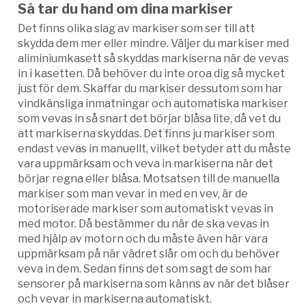
Så tar du hand om dina markiser
Det finns olika slag av markiser som ser till att
skydda dem mer eller mindre. Väljer du markiser med
aliminiumkasett så skyddas markiserna när de vevas
in i kasetten. Då behöver du inte oroa dig så mycket
just för dem. Skaffar du markiser dessutom som har
vindkänsliga inmatningar och automatiska markiser
som vevas in så snart det börjar blåsa lite, då vet du
att markiserna skyddas. Det finns ju markiser som
endast vevas in manuellt, vilket betyder att du måste
vara uppmärksam och veva in markiserna när det
börjar regna eller blåsa. Motsatsen till de manuella
markiser som man vevar in med en vev, är de
motoriserade markiser som automatiskt vevas in
med motor. Då bestämmer du när de ska vevas in
med hjälp av motorn och du måste även här vara
uppmärksam på när vädret slår om och du behöver
veva in dem. Sedan finns det som sagt de som har
sensorer på markiserna som känns av när det blåser
och vevar in markiserna automatiskt.