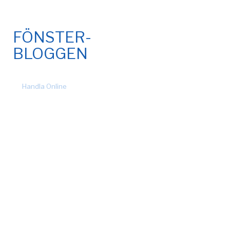
FÖNSTER-
BLOGGEN
© 2026 Fönsteronline.com. Alla rättigheter förbehållna. Design
by
Handla Online
.