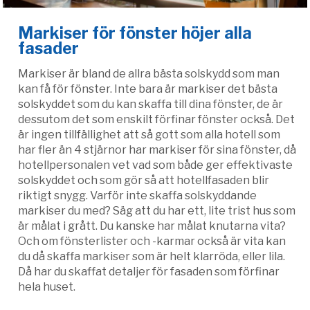
Markiser för fönster höjer alla
fasader
Markiser är bland de allra bästa solskydd som man
kan få för fönster. Inte bara är markiser det bästa
solskyddet som du kan skaffa till dina fönster, de är
dessutom det som enskilt förfinar fönster också. Det
är ingen tillfällighet att så gott som alla hotell som
har fler än 4 stjärnor har markiser för sina fönster, då
hotellpersonalen vet vad som både ger effektivaste
solskyddet och som gör så att hotellfasaden blir
riktigt snygg. Varför inte skaffa solskyddande
markiser du med? Säg att du har ett, lite trist hus som
är målat i grått. Du kanske har målat knutarna vita?
Och om fönsterlister och -karmar också är vita kan
du då skaffa markiser som är helt klarröda, eller lila.
Då har du skaffat detaljer för fasaden som förfinar
hela huset.