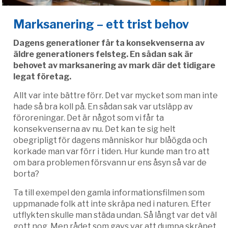
Marksanering – ett trist behov
Dagens generationer får ta konsekvenserna av
äldre generationers felsteg. En sådan sak är
behovet av marksanering av mark där det tidigare
legat företag.
Allt var inte bättre förr. Det var mycket som man inte
hade så bra koll på. En sådan sak var utsläpp av
föroreningar. Det är något som vi får ta
konsekvenserna av nu. Det kan te sig helt
obegripligt för dagens människor hur blåögda och
korkade man var förr i tiden. Hur kunde man tro att
om bara problemen försvann ur ens åsyn så var de
borta?
Ta till exempel den gamla informationsfilmen som
uppmanade folk att inte skräpa ned i naturen. Efter
utflykten skulle man städa undan. Så långt var det väl
gott nog. Men rådet som gavs var att dumpa skräpet