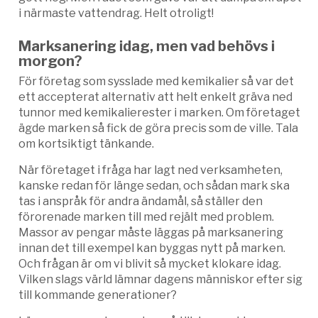
i närmaste vattendrag. Helt otroligt!
Marksanering idag, men vad behövs i
morgon?
För företag som sysslade med kemikalier så var det
ett accepterat alternativ att helt enkelt gräva ned
tunnor med kemikalierester i marken. Om företaget
ägde marken så fick de göra precis som de ville. Tala
om kortsiktigt tänkande.
När företaget i fråga har lagt ned verksamheten,
kanske redan för länge sedan, och sådan mark ska
tas i anspråk för andra ändamål, så ställer den
förorenade marken till med rejält med problem.
Massor av pengar måste läggas på marksanering
innan det till exempel kan byggas nytt på marken.
Och frågan är om vi blivit så mycket klokare idag.
Vilken slags värld lämnar dagens människor efter sig
till kommande generationer?