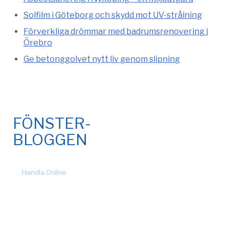
Solfilm i Göteborg och skydd mot UV-strålning
Förverkliga drömmar med badrumsrenovering i
Örebro
Ge betonggolvet nytt liv genom slipning
FÖNSTER-
BLOGGEN
© 2026 Fönsteronline.com. Alla rättigheter förbehållna. Design
by
Handla Online
.