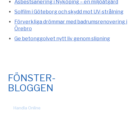
Asbestsanering i Nyköping – en miljöåtgärd
Solfilm i Göteborg och skydd mot UV-strålning
Förverkliga drömmar med badrumsrenovering i
Örebro
Ge betonggolvet nytt liv genom slipning
FÖNSTER-
BLOGGEN
© 2026 Fönsteronline.com. Alla rättigheter förbehållna. Design
by
Handla Online
.