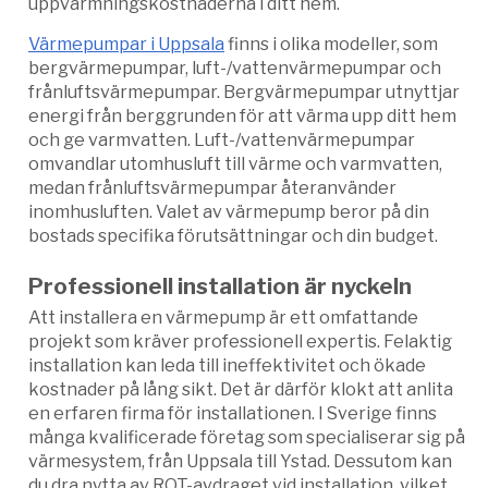
uppvärmningskostnaderna i ditt hem.
Värmepumpar i Uppsala
finns i olika modeller, som
bergvärmepumpar, luft-/vattenvärmepumpar och
frånluftsvärmepumpar. Bergvärmepumpar utnyttjar
energi från berggrunden för att värma upp ditt hem
och ge varmvatten. Luft-/vattenvärmepumpar
omvandlar utomhusluft till värme och varmvatten,
medan frånluftsvärmepumpar återanvänder
inomhusluften. Valet av värmepump beror på din
bostads specifika förutsättningar och din budget.
Professionell installation är nyckeln
Att installera en värmepump är ett omfattande
projekt som kräver professionell expertis. Felaktig
installation kan leda till ineffektivitet och ökade
kostnader på lång sikt. Det är därför klokt att anlita
en erfaren firma för installationen. I Sverige finns
många kvalificerade företag som specialiserar sig på
värmesystem, från Uppsala till Ystad. Dessutom kan
du dra nytta av ROT-avdraget vid installation, vilket