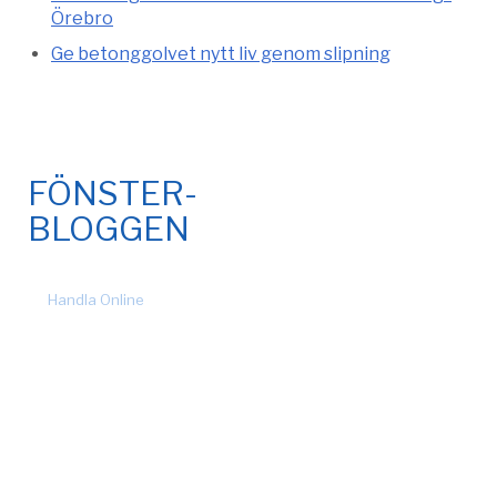
Örebro
Ge betonggolvet nytt liv genom slipning
FÖNSTER-
BLOGGEN
© 2026 Fönsteronline.com. Alla rättigheter förbehållna. Design
by
Handla Online
.