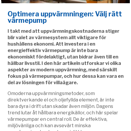
Optimera uppvärmningen: Välj rätt
värmepump
I takt med att uppvärmningskostnaderna stiger
blir valet av värmesystem allt viktigare för
hushållens ekonomi. Att investera i en
energieffektiv värmepump är inte bara
ekonomiskt fördelaktigt, utan bidrar även till en
hållbar livsstil. I den här artikeln utforskar vi olika
aspekter av modern uppvärmning, med särskilt
fokus på värmepumpar, och hur dessa kan vara en
del av lösningen för villaägare.
Omoderna uppvärmningsmetoder, som
direktverkande el och oljefyllda element, är inte
bara dyra i drift utan skadar även miljön. Dagens
trend lutar åt hållbara energikällor, och här spelar
värmepumpar en central roll. De är effektiva,
miljövänliga och kan avsevärt minska