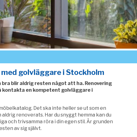
 med golvläggare i Stockholm
 bra blir aldrig resten något att ha. Renovering
å kontakta en kompetent golvläggare i
möbelkatalog. Det ska inte heller se ut som en
 aldrig renoverats. Har du snyggt hemma kan du
a och trivsamma röra i din egen stil. Är grunden
ten av sig självt.