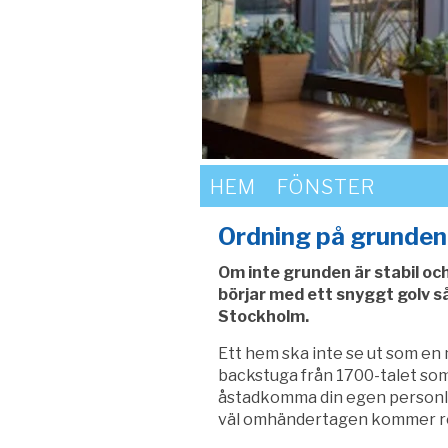
HEM
FÖNSTER
Ordning på grunden
Om inte grunden är stabil och
börjar med ett snyggt golv s
Stockholm.
Ett hem ska inte se ut som en 
backstuga från 1700-talet som
åstadkomma din egen personlig
väl omhändertagen kommer res