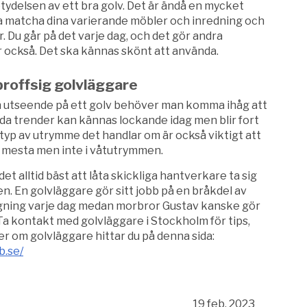
tydelsen av ett bra golv. Det är ändå en mycket
ka matcha dina varierande möbler och inredning och
. Du går på det varje dag, och det gör andra
 också. Det ska kännas skönt att använda.
proffsig golvläggare
ch utseende på ett golv behöver man komma ihåg att
Vilda trender kan kännas lockande idag men blir fort
typ av utrymme det handlar om är också viktigt att
t mesta men inte i våtutrymmen.
 det alltid bäst att låta skickliga hantverkare ta sig
n. En golvläggare gör sitt jobb på en bråkdel av
ggning varje dag medan morbror Gustav kanske gör
Ta kontakt med golvläggare i Stockholm för tips,
er om golvläggare hittar du på denna sida:
b.se/
19 feb. 2023