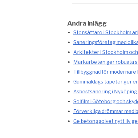
Andra inlägg
Stensättare i Stockholm arb
Saneringsföretag med olik
Arkitekter i Stockholm och
Markarbeten ger robusta st
Tillbyggnad för modernare
Gammaldags tapeter ger en 
Asbestsanering i Nyköping 
Solfilm i Göteborg och skyd
Förverkliga drömmar med b
Ge betonggolvet nytt liv g