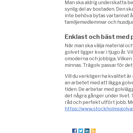
Man ska aldrig underskatta be
synlig del av bostaden. Den s
inte behöva bytas vartannat år
familjemedlemmar och husdjur
Enklast och bäst med 
När man ska välja material o
golvet ligger kvar i tjugo år. 
omoderna och jobbiga. Vilken 
minnas. Trägolv passar för de
Vill du verkligen ha kvalitet är
an arbetet med att lägga golve
tiden. De arbetar med golvlä
det några gånger under livet. 
råd och perfekt utfört jobb. M
https://www.stockholmsgolva