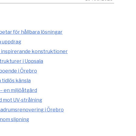
etar för hållbara lösningar
a uppdrag
 inspirerande konstruktioner
rukturer i Uppsala
 boende i Örebro
tidlös känsla
– en miljöåtgärd
d mot UV-strålning
adrumsrenovering i Örebro
enom slipning