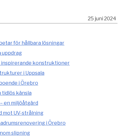
25 juni 2024
etar för hållbara lösningar
a uppdrag
 inspirerande konstruktioner
rukturer i Uppsala
 boende i Örebro
tidlös känsla
– en miljöåtgärd
d mot UV-strålning
adrumsrenovering i Örebro
enom slipning