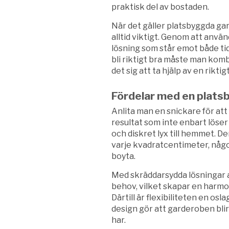
praktisk del av bostaden.
När det gäller platsbyggda ga
alltid viktigt. Genom att anvä
lösning som står emot både ti
bli riktigt bra måste man kom
det sig att ta hjälp av en rikti
Fördelar med en plats
Anlita man en snickare för att
resultat som inte enbart löse
och diskret lyx till hemmet.
varje kvadratcentimeter, någo
boyta.
Med skräddarsydda lösningar 
behov, vilket skapar en harmon
Därtill är flexibiliteten en osl
design gör att garderoben bl
har.