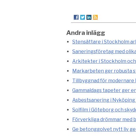
Andra inlägg
Stensättare i Stockholm arb
Saneringsföretag med olik
Arkitekter i Stockholm och
Markarbeten ger robusta st
Tillbyggnad för modernare
Gammaldags tapeter ger en 
Asbestsanering i Nyköping 
Solfilm i Göteborg och skyd
Förverkliga drömmar med b
Ge betonggolvet nytt liv g