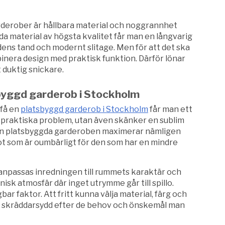
rderober är hållbara material och noggrannhet
nda material av högsta kvalitet får man en långvarig
dens tand och modernt slitage. Men för att det ska
binera design med praktisk funktion. Därför lönar
gt duktig snickare.
byggd garderob i Stockholm
 få en
platsbyggd garderob i Stockholm
får man ett
r praktiska problem, utan även skänker en sublim
 Den platsbyggda garderoben maximerar nämligen
t som är oumbärligt för den som har en mindre
anpassas inredningen till rummets karaktär och
isk atmosfär där inget utrymme går till spillo.
agbar faktor. Att fritt kunna välja material, färg och
ir skräddarsydd efter de behov och önskemål man