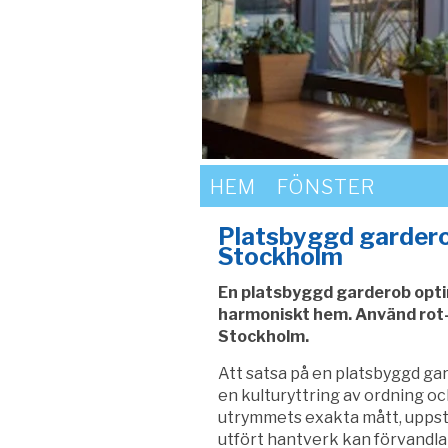
HEM
FÖNSTER
Platsbyggd garderob
Stockholm
En platsbyggd garderob opti
harmoniskt hem. Använd rot-a
Stockholm.
Att satsa på en platsbyggd ga
en kulturyttring av ordning oc
utrymmets exakta mått, uppstår
utfört hantverk kan förvandla