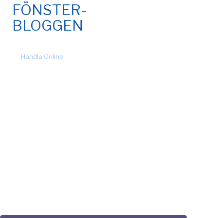
FÖNSTER-
BLOGGEN
© 2026 Fönsteronline.com. Alla rättigheter förbehållna. Design
by
Handla Online
.