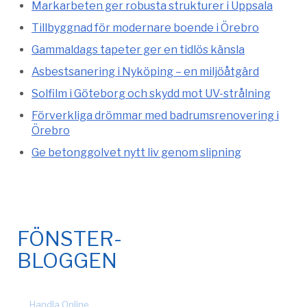
Markarbeten ger robusta strukturer i Uppsala
Tillbyggnad för modernare boende i Örebro
Gammaldags tapeter ger en tidlös känsla
Asbestsanering i Nyköping – en miljöåtgärd
Solfilm i Göteborg och skydd mot UV-strålning
Förverkliga drömmar med badrumsrenovering i
Örebro
Ge betonggolvet nytt liv genom slipning
FÖNSTER-
BLOGGEN
© 2026 Fönsteronline.com. Alla rättigheter förbehållna. Design
by
Handla Online
.