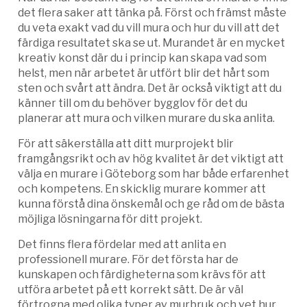
det flera saker att tänka på. Först och främst måste
du veta exakt vad du vill mura och hur du vill att det
färdiga resultatet ska se ut. Murandet är en mycket
kreativ konst där du i princip kan skapa vad som
helst, men när arbetet är utfört blir det hårt som
sten och svårt att ändra. Det är också viktigt att du
känner till om du behöver bygglov för det du
planerar att mura och vilken murare du ska anlita.
För att säkerställa att ditt murprojekt blir
framgångsrikt och av hög kvalitet är det viktigt att
välja en murare i Göteborg som har både erfarenhet
och kompetens. En skicklig murare kommer att
kunna förstå dina önskemål och ge råd om de bästa
möjliga lösningarna för ditt projekt.
Det finns flera fördelar med att anlita en
professionell murare. För det första har de
kunskapen och färdigheterna som krävs för att
utföra arbetet på ett korrekt sätt. De är väl
förtrogna med olika typer av murbruk och vet hur