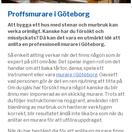
Proffsmurare i Göteborg
Att bygga ett hus med stenar och murbruk kan
verka orimligt. Kanske har du försökt och
misslyckats? Då kan det vara en utmärkt idé att
anlita en professionell murare i Göteborg.
Så enkelt allting verkar när det finns någon som är
expert på sitt område. Det spelar ingen roll om det
handlar om att baka tårtor, dansa, spela ett
instrument eller vara
murare i Göteborg
. Oavsett
vad personen gör är det en ren njutning att titta på.
Om du själv har försökt mura något kanske du blir
ännu mer imponerad av en skicklig murare. Trots att
du följer instruktionerna noggrant, använder rätt
blandning av murbruk och hanterar verktygen
korrekt, blir resultatet ändå inte lika bra som när du
anlitar en murare för att utföra uppdraget.
När du har bestämt dig för att anlita en murare finns