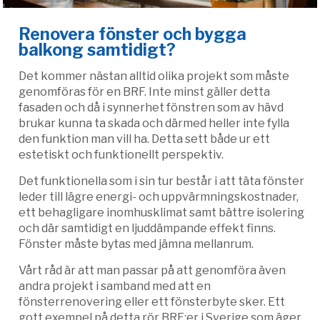
Renovera fönster och bygga
balkong samtidigt?
Det kommer nästan alltid olika projekt som måste
genomföras för en BRF. Inte minst gäller detta
fasaden och då i synnerhet fönstren som av hävd
brukar kunna ta skada och därmed heller inte fylla
den funktion man vill ha. Detta sett både ur ett
estetiskt och funktionellt perspektiv.
Det funktionella som i sin tur består i att täta fönster
leder till lägre energi- och uppvärmningskostnader,
ett behagligare inomhusklimat samt bättre isolering
och där samtidigt en ljuddämpande effekt finns.
Fönster måste bytas med jämna mellanrum.
Vårt råd är att man passar på att genomföra även
andra projekt i samband med att en
fönsterrenovering eller ett fönsterbyte sker. Ett
gott exempel på detta rör BRF:er i Sverige som äger