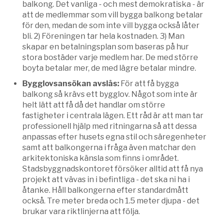
balkong. Det vanliga - och mest demokratiska - är
att de medlemmar som vill bygga balkong betalar
för den, medan de som inte vill bygga också låter
bli. 2) Föreningen tar hela kostnaden. 3) Man
skapar en betalningsplan som baseras på hur
stora bostäder varje medlem har. De med större
boyta betalar mer, de med lägre betalar mindre.
Bygglovsansökan avslås:
För att få bygga
balkong så krävs ett bygglov. Något som inte är
helt lätt att få då det handlar om större
fastigheter i centrala lägen. Ett råd är att man tar
professionell hjälp med ritningarna så att dessa
anpassas efter husets egna stil och säregenheter
samt att balkongerna i fråga även matchar den
arkitektoniska känsla som finns i området.
Stadsbyggnadskontoret försöker alltid att få nya
projekt att vävas in i befintliga - det ska ni ha i
åtanke. Håll balkongerna efter standardmått
också. Tre meter breda och 1.5 meter djupa - det
brukar vara riktlinjerna att följa.