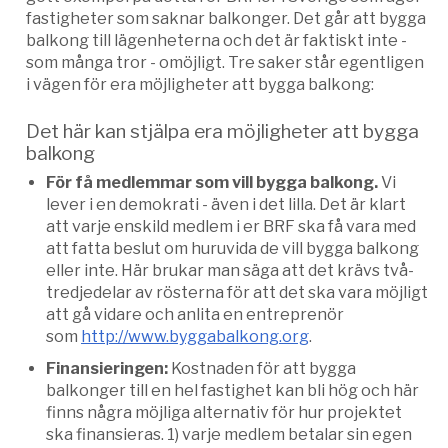
fastigheter som saknar balkonger. Det går att bygga
balkong till lägenheterna och det är faktiskt inte -
som många tror - omöjligt. Tre saker står egentligen
i vägen för era möjligheter att bygga balkong:
Det här kan stjälpa era möjligheter att bygga
balkong
För få medlemmar som vill bygga balkong.
Vi
lever i en demokrati - även i det lilla. Det är klart
att varje enskild medlem i er BRF ska få vara med
att fatta beslut om huruvida de vill bygga balkong
eller inte. Här brukar man säga att det krävs två-
tredjedelar av rösterna för att det ska vara möjligt
att gå vidare och anlita en entreprenör
som
http://www.byggabalkong.org
.
Finansieringen:
Kostnaden för att bygga
balkonger till en hel fastighet kan bli hög och här
finns några möjliga alternativ för hur projektet
ska finansieras. 1) varje medlem betalar sin egen