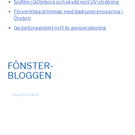
Solfilm i Göteborg och skydd mot UV-strålning
Förverkliga drömmar med badrumsrenovering i
Örebro
Ge betonggolvet nytt liv genom slipning
FÖNSTER-
BLOGGEN
© 2026 Fönsteronline.com. Alla rättigheter förbehållna. Design
by
Handla Online
.