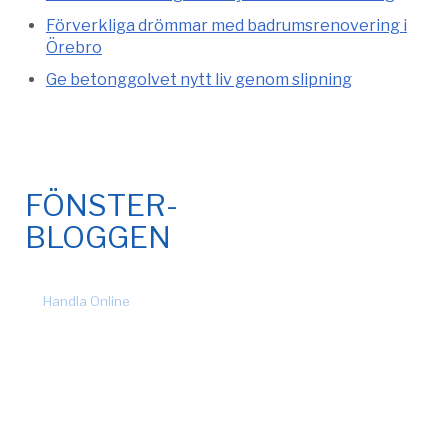
Förverkliga drömmar med badrumsrenovering i
Örebro
Ge betonggolvet nytt liv genom slipning
FÖNSTER-
BLOGGEN
© 2026 Fönsteronline.com. Alla rättigheter förbehållna. Design
by
Handla Online
.