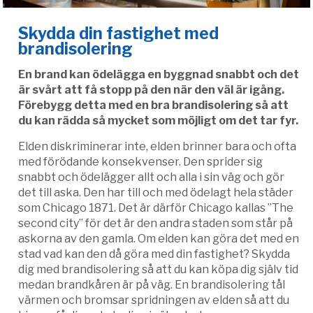
Skydda din fastighet med
brandisolering
En brand kan ödelägga en byggnad snabbt och det
är svårt att få stopp på den när den väl är igång.
Förebygg detta med en bra brandisolering så att
du kan rädda så mycket som möjligt om det tar fyr.
Elden diskriminerar inte, elden brinner bara och ofta
med förödande konsekvenser. Den sprider sig
snabbt och ödelägger allt och alla i sin väg och gör
det till aska. Den har till och med ödelagt hela städer
som Chicago 1871. Det är därför Chicago kallas ”The
second city” för det är den andra staden som står på
askorna av den gamla. Om elden kan göra det med en
stad vad kan den då göra med din fastighet? Skydda
dig med brandisolering så att du kan köpa dig själv tid
medan brandkåren är på väg. En brandisolering tål
värmen och bromsar spridningen av elden så att du