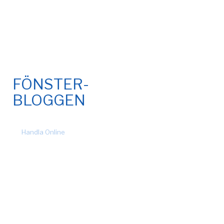
FÖNSTER-
BLOGGEN
© 2026 Fönsteronline.com. Alla rättigheter förbehållna. Design
by
Handla Online
.