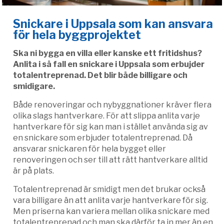
Snickare i Uppsala som kan ansvara
för hela byggprojektet
Ska ni bygga en villa eller kanske ett fritidshus?
Anlita i så fall en snickare i Uppsala som erbujder
totalentreprenad. Det blir både billigare och
smidigare.
Både renoveringar och nybyggnationer kräver flera
olika slags hantverkare. För att slippa anlita varje
hantverkare för sig kan man i stället använda sig av
en snickare som erbjuder totalentreprenad. Då
ansvarar snickaren för hela bygget eller
renoveringen och ser till att rätt hantverkare alltid
är på plats.
Totalentreprenad är smidigt men det brukar också
vara billigare än att anlita varje hantverkare för sig.
Men priserna kan variera mellan olika snickare med
totalentreprenad och man ska därför ta in mer än en