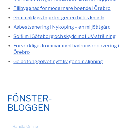
Tillbyggnad för modernare boende i Örebro
Gammaldags tapeter ger en tidlös känsla
Asbestsanering i Nyköping – en miljöåtgärd
Solfilm i Göteborg och skydd mot UV-strålning
Förverkliga drömmar med badrumsrenovering i
Örebro
Ge betonggolvet nytt liv genom slipning
FÖNSTER-
BLOGGEN
© 2026 Fönsteronline.com. Alla rättigheter förbehållna. Design
by
Handla Online
.