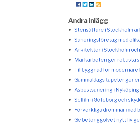
Andra inlägg
Stensättare i Stockholm arb
Saneringsföretag med olik
Arkitekter i Stockholm och
Markarbeten ger robusta st
Tillbyggnad för modernare
Gammaldags tapeter ger en 
Asbestsanering i Nyköping 
Solfilm i Göteborg och skyd
Förverkliga drömmar med b
Ge betonggolvet nytt liv g