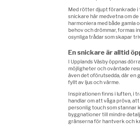
Med rötter djupt förankrade i 
snickare här medvetna om de o
harmoniera med både gamla oc
behov och drömmar, formas int
osynliga trådar som skapar tri
En snickare är alltid ö
I Upplands Väsby öppnas dörrar t
möjligheter och oväntade resu
även det oförutsedda, där en g
fyllt av ljus och värme.
Inspirationen finns i luften, i 
handlar om att våga pröva, att 
personlig touch som stannar kv
byggnationer till mindre detal
gränserna för hantverk och kr