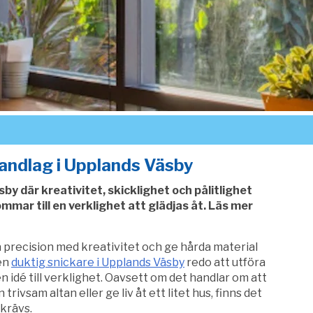
andlag i Upplands Väsby
sby där kreativitet, skicklighet och pålitlighet
mmar till en verklighet att glädjas åt. Läs mer
a precision med kreativitet och ge hårda material
 en
duktig snickare i Upplands Väsby
redo att utföra
 idé till verklighet. Oavsett om det handlar om att
rivsam altan eller ge liv åt ett litet hus, finns det
krävs.