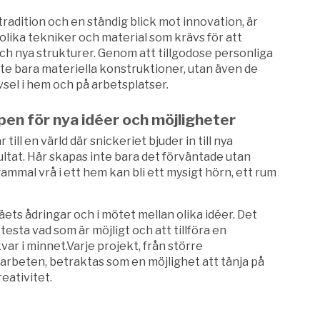
tradition och en ständig blick mot innovation, är
lika tekniker och material som krävs för att
h nya strukturer. Genom att tillgodose personliga
e bara materiella konstruktioner, utan även de
vsel i hem och på arbetsplatser.
ppen för nya idéer och möjligheter
ill en värld där snickeriet bjuder in till nya
ltat. Här skapas inte bara det förväntade utan
ammal vrå i ett hem kan bli ett mysigt hörn, ett rum
träets ådringar och i mötet mellan olika idéer. Det
testa vad som är möjligt och att tillföra en
ar i minnet.Varje projekt, från större
jarbeten, betraktas som en möjlighet att tänja på
eativitet.