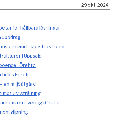
29 okt. 2024
etar för hållbara lösningar
a uppdrag
 inspirerande konstruktioner
rukturer i Uppsala
 boende i Örebro
tidlös känsla
– en miljöåtgärd
d mot UV-strålning
adrumsrenovering i Örebro
enom slipning