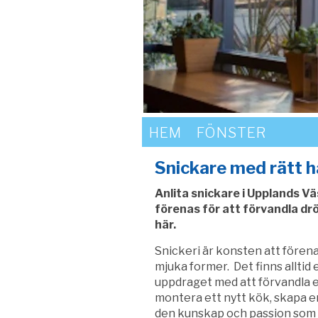
HEM
FÖNSTER
Snickare med rätt h
Anlita snickare i Upplands Vä
förenas för att förvandla drö
här.
Snickeri är konsten att fören
mjuka former. Det finns alltid
uppdraget med att förvandla en
montera ett nytt kök, skapa en t
den kunskap och passion som 