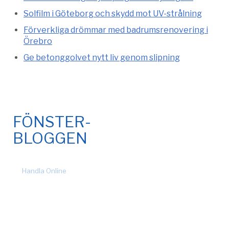
Solfilm i Göteborg och skydd mot UV-strålning
Förverkliga drömmar med badrumsrenovering i
Örebro
Ge betonggolvet nytt liv genom slipning
FÖNSTER-
BLOGGEN
© 2026 Fönsteronline.com. Alla rättigheter förbehållna. Design
by
Handla Online
.