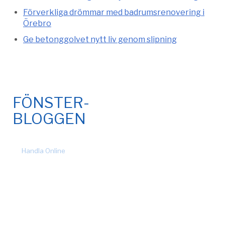
Förverkliga drömmar med badrumsrenovering i
Örebro
Ge betonggolvet nytt liv genom slipning
FÖNSTER-
BLOGGEN
© 2026 Fönsteronline.com. Alla rättigheter förbehållna. Design
by
Handla Online
.