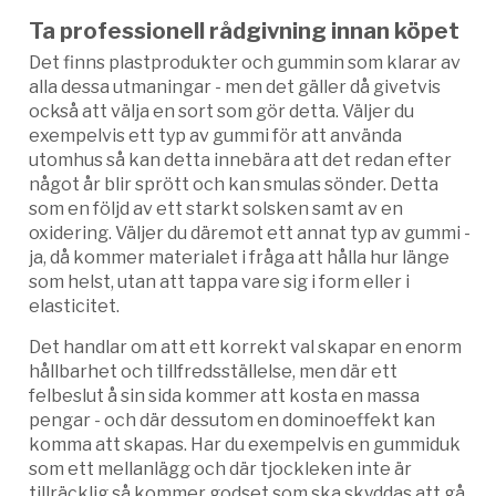
Ta professionell rådgivning innan köpet
Det finns plastprodukter och gummin som klarar av
alla dessa utmaningar - men det gäller då givetvis
också att välja en sort som gör detta. Väljer du
exempelvis ett typ av gummi för att använda
utomhus så kan detta innebära att det redan efter
något år blir sprött och kan smulas sönder. Detta
som en följd av ett starkt solsken samt av en
oxidering. Väljer du däremot ett annat typ av gummi -
ja, då kommer materialet i fråga att hålla hur länge
som helst, utan att tappa vare sig i form eller i
elasticitet.
Det handlar om att ett korrekt val skapar en enorm
hållbarhet och tillfredsställelse, men där ett
felbeslut å sin sida kommer att kosta en massa
pengar - och där dessutom en dominoeffekt kan
komma att skapas. Har du exempelvis en gummiduk
som ett mellanlägg och där tjockleken inte är
tillräcklig så kommer godset som ska skyddas att gå