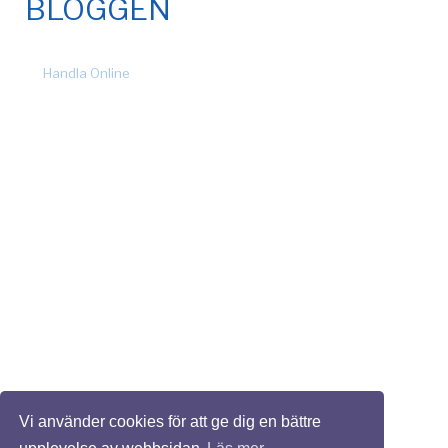
BLOGGEN
© 2026 Fönsteronline.com. Alla rättigheter förbehållna. Design
by
Handla Online
.
Vi använder cookies för att ge dig en bättre