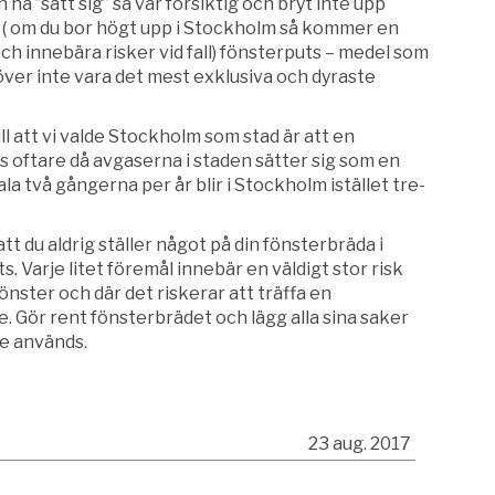
ha ”satt sig” så var försiktig och bryt inte upp
na ( om du bor högt upp i Stockholm så kommer en
och innebära risker vid fall) fönsterputs – medel som
över inte vara det mest exklusiva och dyraste
l att vi valde Stockholm som stad är att en
 oftare då avgaserna i staden sätter sig som en
a två gångerna per år blir i Stockholm istället tre-
 att du aldrig ställer något på din fönsterbräda i
 Varje litet föremål innebär en väldigt stor risk
önster och där det riskerar att träffa en
 Gör rent fönsterbrädet och lägg alla sina saker
te används.
23 aug. 2017