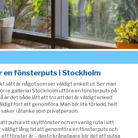
r en fönsterputs i Stockholm
kt sätt är något som ser väldigt enkelt ut. Ser man
större galleria i Stockholm utföra en fönsterputs på
 är det både lätt att tro att det är väldigt enkelt
ldigt fort att genomföra. Man blir lite förledd, helt
å saker i åtanke som privatperson.
att putsa ett skyltfönster och en vanlig ruta i sitt
 väldigt lång tid att genomföra en fönsterputs och
ett fönster är – desto krångligare blir det att putsa