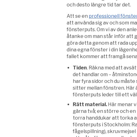
och desto längre tid tar det.
Att se en
professionell fönst
att använda sig av och som man 
fönsterputs. Om vi av den anl
åtanke om man står inför att 
göra detta genom att rada upp 
dina egna fönster i din lägenhe
fallet kommer att framgå senar
Tiden
. Räkna med att avsät
det handlar om – åtminstone
har fyra sidor och du måste
sitter mellan fönstren. Hä
fönsterputs leder till ett väl
Rätt material.
Här menar vi
gärna två; en större och en 
torra handdukar att torka a
fönsterputs i Stockholm: Ra
fågelspillning), skruvmejsel