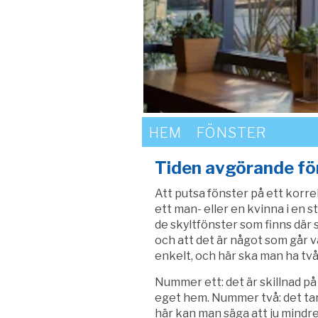
HEM
FÖNSTER
Tiden avgörande fö
Att putsa fönster på ett korre
ett man- eller en kvinna i en 
de skyltfönster som finns där så
och att det är något som går vä
enkelt, och här ska man ha tv
Nummer ett: det är skillnad på 
eget hem. Nummer två: det tar
här kan man säga att ju mindre 