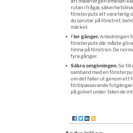
att målarfärgen emellan kan 
rutan i fråga), säkerhetsli
fönsterputs att vara farlig 
du sprutar på fönstret; beh
märket.
F
ler gånger.
Anledningen til
fönsterputs där måste göras
hinna på fönstren. De normal
fyra gånger.
Säkra omgivningen.
Se till
samband med en fönsterputs.
om det faller ut genom ett f
förbipasserande fotgängare.
på golvet under tiden de in