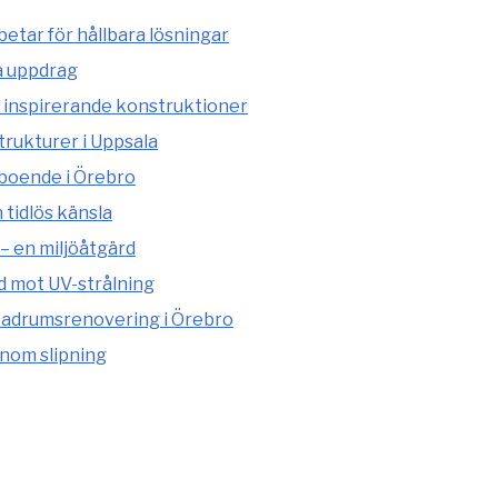
etar för hållbara lösningar
a uppdrag
 inspirerande konstruktioner
rukturer i Uppsala
 boende i Örebro
tidlös känsla
– en miljöåtgärd
d mot UV-strålning
adrumsrenovering i Örebro
enom slipning