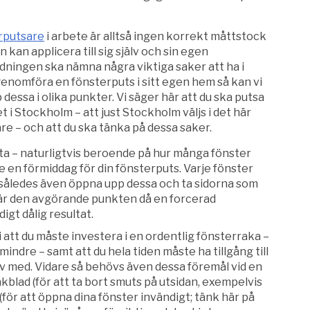
erputsare
i arbete är alltså ingen korrekt måttstock
kan applicera till sig själv och sin egen
edningen ska nämna några viktiga saker att ha i
genomföra en fönsterputs i sitt egen hem så kan vi
dessa i olika punkter. Vi säger här att du ska putsa
t i Stockholm – att just Stockholm väljs i det här
e – och att du ska tänka på dessa saker.
ta – naturligtvis beroende på hur många fönster
 en förmiddag för din fönsterputs. Varje fönster
 således även öppna upp dessa och ta sidorna som
r är den avgörande punkten då en forcerad
digt dålig resultat.
 att du måste investera i en ordentlig fönsterraka –
mindre – samt att du hela tiden måste ha tillgång till
v med. Vidare så behövs även dessa föremål vid en
kblad (för att ta bort smuts på utsidan, exempelvis
 (för att öppna dina fönster invändigt; tänk här på