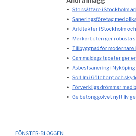
Andra inlägg
Stensättare i Stockholm arb
Saneringsföretag med olik
Arkitekter i Stockholm och
Markarbeten ger robusta st
Tillbyggnad för modernare
Gammaldags tapeter ger en 
Asbestsanering i Nyköping 
Solfilm i Göteborg och skyd
Förverkliga drömmar med b
Ge betonggolvet nytt liv g
FÖNSTER-BLOGGEN