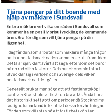
Tjäna pengar på ditt boende med
hjälp av mäklare i Sundsvall
En bra mäklare vet vilka områden i Sundsvall som
kommer ha en positiv prisutveckling de kommande
åren. Bra för dig som vill tjäna pengar på din
lägenhet.
I dag får den som arbetar som mäklare många frågor
om hur bostadsmarknaden kommer se ut i framtiden.
Detta är självklart svårt att säga, eftersom det beror
på en rad olika faktorer. Dels hur ekonomin i stort
utvecklar sig i världen och i Sverige, dels vilken
bostadsmarknad det gäller.
Generellt brukar man säga att ett fastighetsköp i
centrala Stockholm alltid är en bra affär. Ändå finns
det historiskt sett gott om perioder då Stockholms
fastighetsmarknad inte infriat dessa förväntningar.
För den som vill satsa på ett fastighetsköp i en