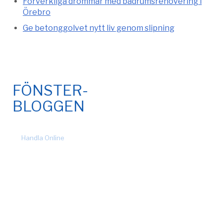
Förverkliga drömmar med badrumsrenovering i
Örebro
Ge betonggolvet nytt liv genom slipning
FÖNSTER-
BLOGGEN
© 2026 Fönsteronline.com. Alla rättigheter förbehållna. Design
by
Handla Online
.