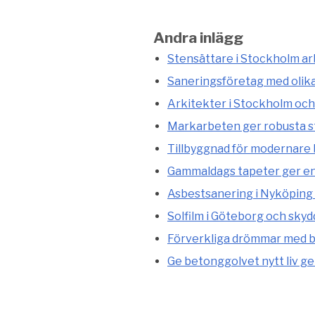
Andra inlägg
Stensättare i Stockholm arb
Saneringsföretag med olik
Arkitekter i Stockholm och
Markarbeten ger robusta st
Tillbyggnad för modernare
Gammaldags tapeter ger en 
Asbestsanering i Nyköping 
Solfilm i Göteborg och skyd
Förverkliga drömmar med b
Ge betonggolvet nytt liv g