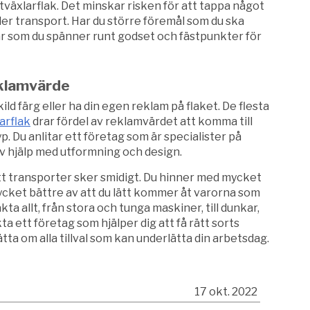
tväxlarflak. Det minskar risken för att tappa något
nder transport. Har du större föremål som du ska
r som du spänner runt godset och fästpunkter för
eklamvärde
ld färg eller ha din egen reklam på flaket. De flesta
arflak
drar fördel av reklamvärdet att komma till
. Du anlitar ett företag som är specialister på
tiv hjälp med utformning och design.
tt transporter sker smidigt. Du hinner med mycket
cket bättre av att du lätt kommer åt varorna som
kta allt, från stora och tunga maskiner, till dunkar,
a ett företag som hjälper dig att få rätt sorts
tta om alla tillval som kan underlätta din arbetsdag.
17 okt. 2022