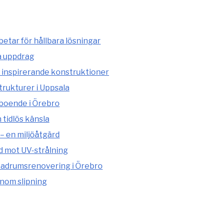
etar för hållbara lösningar
a uppdrag
 inspirerande konstruktioner
rukturer i Uppsala
 boende i Örebro
tidlös känsla
– en miljöåtgärd
d mot UV-strålning
adrumsrenovering i Örebro
enom slipning