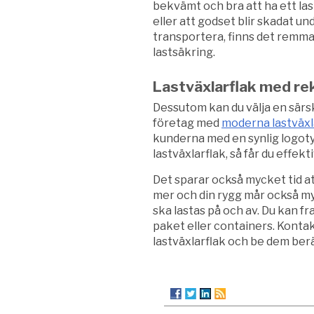
bekvämt och bra att ha ett las
eller att godset blir skadat u
transportera, finns det remma
lastsäkring.
Lastväxlarflak med r
Dessutom kan du välja en särski
företag med
moderna lastväxl
kunderna med en synlig logotyp
lastväxlarflak, så får du effek
Det sparar också mycket tid a
mer och din rygg mår också my
ska lastas på och av. Du kan fra
paket eller containers. Kontakt
lastväxlarflak och be dem berä