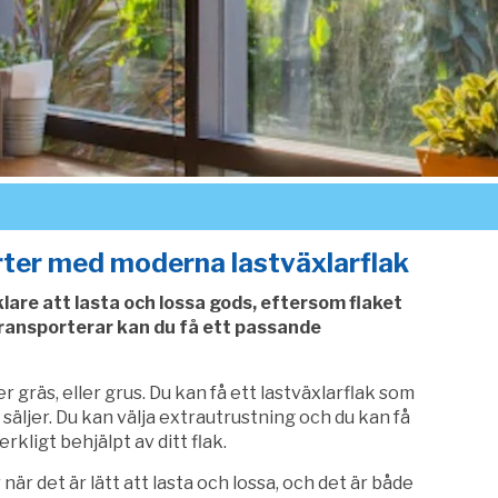
rter med moderna lastväxlarflak
klare att lasta och lossa gods, eftersom flaket
 transporterar kan du få ett passande
 gräs, eller grus. Du kan få ett lastväxlarflak som
u säljer. Du kan välja extrautrustning och du kan få
erkligt behjälpt av ditt flak.
när det är lätt att lasta och lossa, och det är både