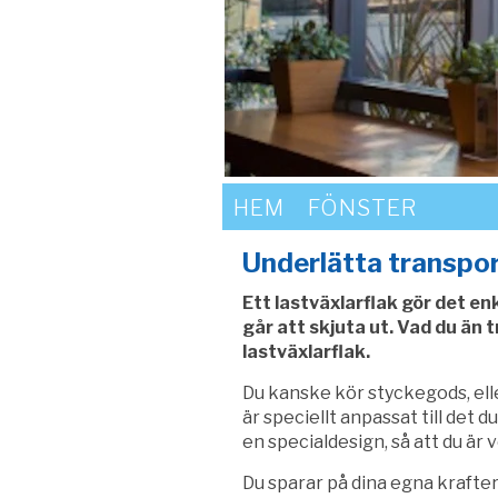
HEM
FÖNSTER
Underlätta transpo
Ett lastväxlarflak gör det en
går att skjuta ut. Vad du än
lastväxlarflak.
Du kanske kör styckegods, eller
är speciellt anpassat till det d
en specialdesign, så att du är v
Du sparar på dina egna krafter 