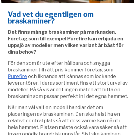
Vad vet du egentligen om
braskaminer?
Det finns många braskaminer på marknaden.
Företag som till exempel Purefire kan erbjuda en
uppsjö av modeller men vilken variant är bäst för
dina behov?
För den som är ute efter hållbara och snygga
braskaminer till rätt pris kommer företag som
Purefire
och liknande att kännas som lockande
leverantörer. I deras sortiment fins ett stort urval av
modeller. På så vis är det ingen match att hitta en
braskamin som passar perfekt in i det egna hemmet.
När man väl valt en modell handlar det om
placeringen av braskaminen. Den ska helst ha en
relativt central plats så att dess värme kan nå ut i
hela hemmet. Platsen måste också vara säker så att
ingen onödig brandrisk uppstår. Sist ska kaminen