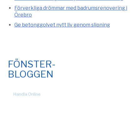
Förverkliga drömmar med badrumsrenovering i
Örebro
Ge betonggolvet nytt liv genom slipning
FÖNSTER-
BLOGGEN
© 2026 Fönsteronline.com. Alla rättigheter förbehållna. Design
by
Handla Online
.