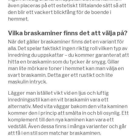
även placeras på ett estetiskt tilltalande sätt så att
den blir ett vackert blickfång för de boende i
hemmet.
Vilka braskaminer finns det att välja på?
När det gäller braskaminer finns det en variant för
alla. Det spelar faktiskt ingen riktig roll vilken typ av
inredning du uppskattar – du kommer garanterat att
hitta en braskamin som du tycker är snygg. Gillar
man lite mörkare toner i hemmet kan man välja en
svart braskamin. Detta ger ett rustikt och lite
maskulin intryck.
Lägger man istället vikt vid en ljus och luftig
inredningsstil kan en vit braskamin vara ett
alternativ. Med vita väggar bakom den vita kaminen
kommer den i princip att smälta in och bli osynlig. Ett
komplement till den nya kaminen kan vara ett
vedställ. Även dessa finns i många varianter och går
att få i en stil som matchar braskaminen.